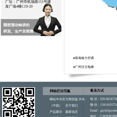
厂址：广州市机场路111号建
发广场4楼C19-20
●珠海格力空调
●广州日立电梯
电 话：020-8634750
网站半岛官方网页版,半岛
微 信：1341410372
（中国）
关于我们
Email：gzyt@gzytdai
产品展示
最新动态
地址：广州市机场路